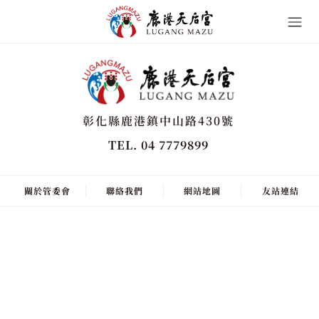
彰化縣鹿港鎮中山路430號
TEL. 04 7779899
關於管委會
聯絡我們
網站地圖
友站連結