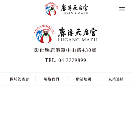
彰化縣鹿港鎮中山路430號
TEL. 04 7779899
關於管委會
聯絡我們
網站地圖
友站連結