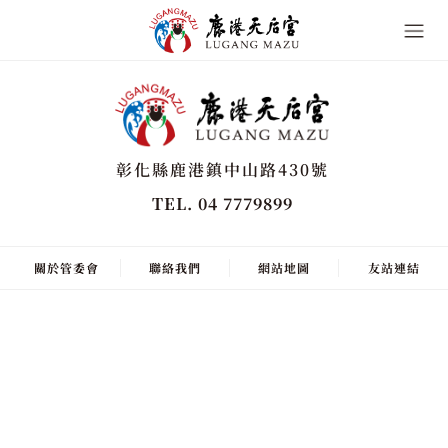
彰化縣鹿港鎮中山路430號
TEL. 04 7779899
關於管委會
聯絡我們
網站地圖
友站連結