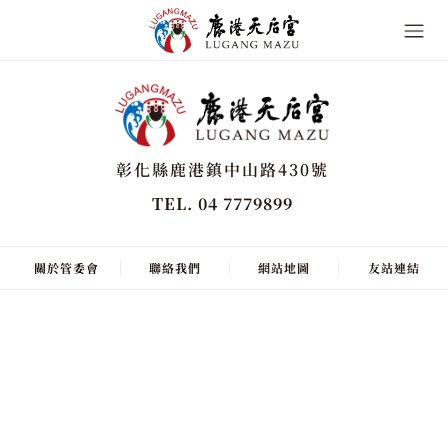
彰化縣鹿港鎮中山路430號
TEL. 04 7779899
關於管委會
聯絡我們
網站地圖
友站連結