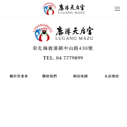
彰化縣鹿港鎮中山路430號
TEL. 04 7779899
關於管委會
聯絡我們
網站地圖
友站連結