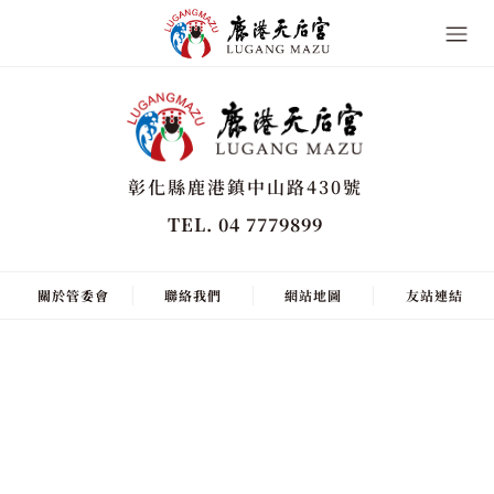
彰化縣鹿港鎮中山路430號
TEL. 04 7779899
關於管委會
聯絡我們
網站地圖
友站連結