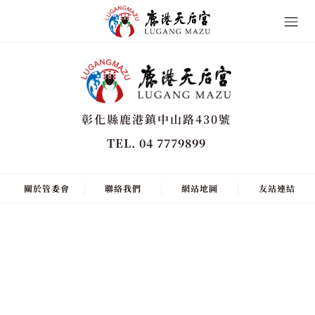
彰化縣鹿港鎮中山路430號
TEL. 04 7779899
關於管委會
聯絡我們
網站地圖
友站連結