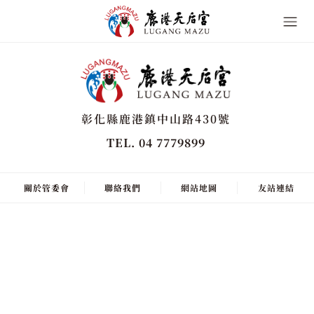
彰化縣鹿港鎮中山路430號
TEL. 04 7779899
關於管委會
聯絡我們
網站地圖
友站連結