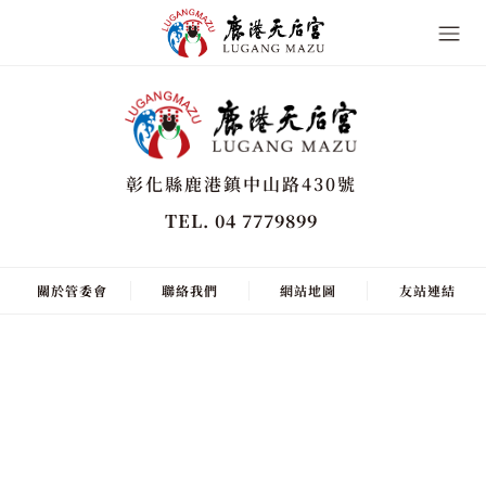
彰化縣鹿港鎮中山路430號
TEL. 04 7779899
關於管委會
聯絡我們
網站地圖
友站連結