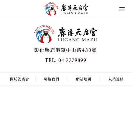
彰化縣鹿港鎮中山路430號
TEL. 04 7779899
關於管委會
聯絡我們
網站地圖
友站連結