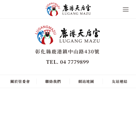
彰化縣鹿港鎮中山路430號
TEL. 04 7779899
關於管委會
聯絡我們
網站地圖
友站連結