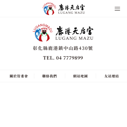
彰化縣鹿港鎮中山路430號
TEL. 04 7779899
關於管委會
聯絡我們
網站地圖
友站連結