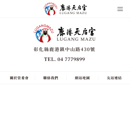
彰化縣鹿港鎮中山路430號
TEL. 04 7779899
關於管委會
聯絡我們
網站地圖
友站連結