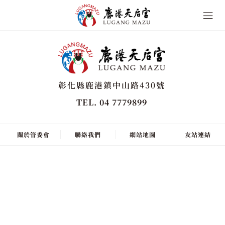
彰化縣鹿港鎮中山路430號
TEL. 04 7779899
關於管委會
聯絡我們
網站地圖
友站連結