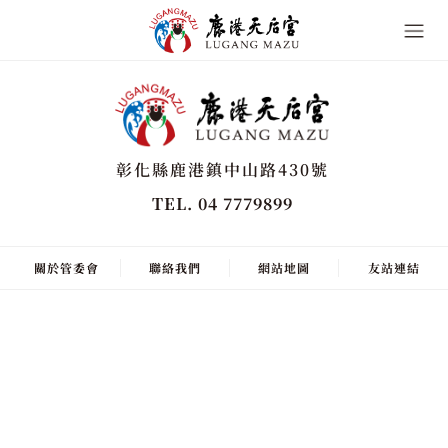
彰化縣鹿港鎮中山路430號
TEL. 04 7779899
關於管委會
聯絡我們
網站地圖
友站連結