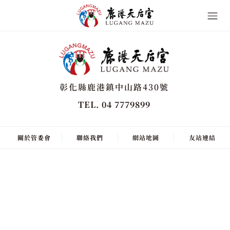
彰化縣鹿港鎮中山路430號
TEL. 04 7779899
關於管委會
聯絡我們
網站地圖
友站連結