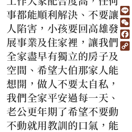
工作大家配合度高，任何
事都能順利解決、不要讓
L
人陷害，小孩要回高雄發
i
W
展事業及住家裡，讓我們
n
e
F
e
C
全家盡早有獨立的房子及
a
C
h
c
o
空間、希望大伯那家人能
a
e
p
t
想開，做人不要太自私，
b
y
o
我們全家平安過每一天、
L
o
i
老公更年期了希望不要動
k
n
不動就用教訓的口氣，能
k