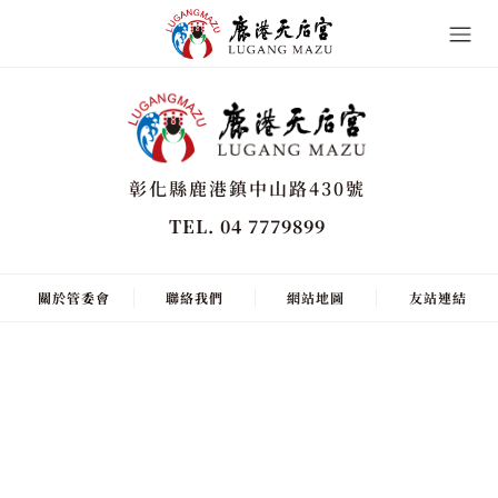
彰化縣鹿港鎮中山路430號
TEL. 04 7779899
關於管委會
聯絡我們
網站地圖
友站連結