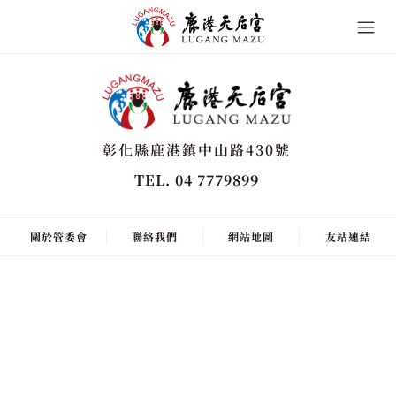
彰化縣鹿港鎮中山路430號
TEL. 04 7779899
關於管委會
聯絡我們
網站地圖
友站連結