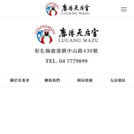
彰化縣鹿港鎮中山路430號
TEL. 04 7779899
關於管委會
聯絡我們
網站地圖
友站連結