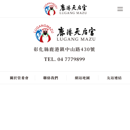
彰化縣鹿港鎮中山路430號
TEL. 04 7779899
關於管委會
聯絡我們
網站地圖
友站連結