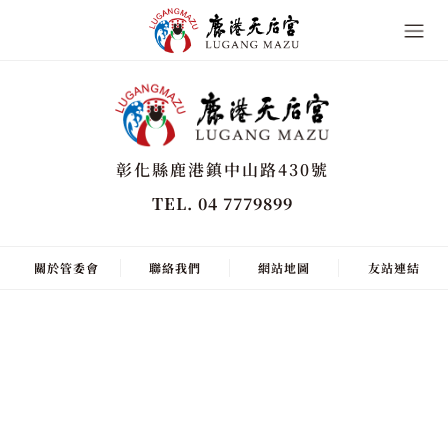
彰化縣鹿港鎮中山路430號
TEL. 04 7779899
關於管委會
聯絡我們
網站地圖
友站連結