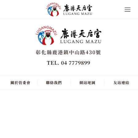
彰化縣鹿港鎮中山路430號
TEL. 04 7779899
關於管委會
聯絡我們
網站地圖
友站連結