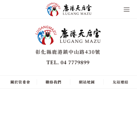
彰化縣鹿港鎮中山路430號
TEL. 04 7779899
關於管委會
聯絡我們
網站地圖
友站連結