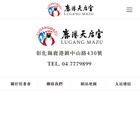
彰化縣鹿港鎮中山路430號
TEL. 04 7779899
關於管委會
聯絡我們
網站地圖
友站連結