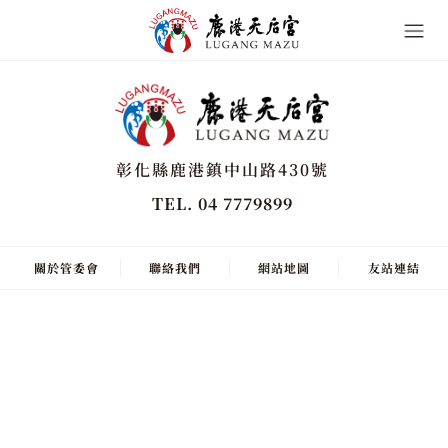
彰化縣鹿港鎮中山路430號
TEL. 04 7779899
關於管委會
聯絡我們
網站地圖
友站連結