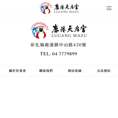
彰化縣鹿港鎮中山路430號
TEL. 04 7779899
關於管委會
聯絡我們
網站地圖
友站連結