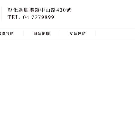
彰化縣鹿港鎮中山路430號
TEL. 04 7779899
聯絡我們
網站地圖
友站連結