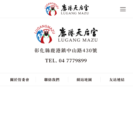
彰化縣鹿港鎮中山路430號
TEL. 04 7779899
關於管委會
聯絡我們
網站地圖
友站連結