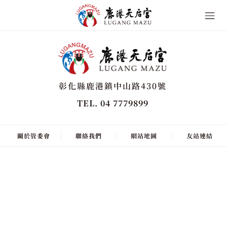
彰化縣鹿港鎮中山路430號
TEL. 04 7779899
關於管委會
聯絡我們
網站地圖
友站連結