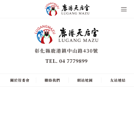
彰化縣鹿港鎮中山路430號
TEL. 04 7779899
關於管委會
聯絡我們
網站地圖
友站連結