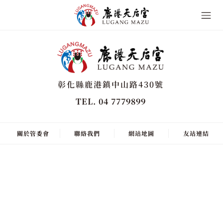
彰化縣鹿港鎮中山路430號
TEL. 04 7779899
關於管委會
聯絡我們
網站地圖
友站連結