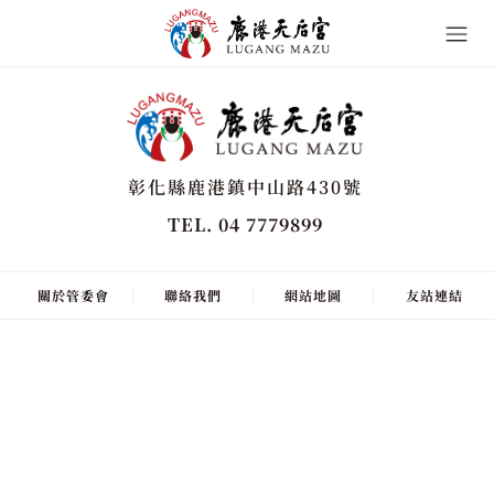
彰化縣鹿港鎮中山路430號
TEL. 04 7779899
關於管委會
聯絡我們
網站地圖
友站連結