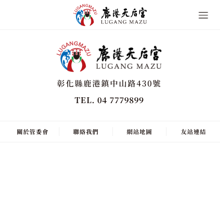
彰化縣鹿港鎮中山路430號
TEL. 04 7779899
關於管委會
聯絡我們
網站地圖
友站連結