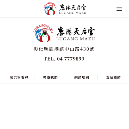
彰化縣鹿港鎮中山路430號
TEL. 04 7779899
關於管委會
聯絡我們
網站地圖
友站連結