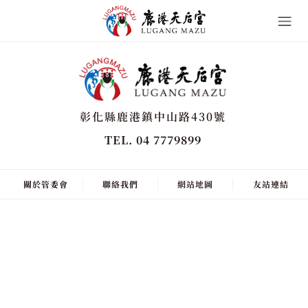
彰化縣鹿港鎮中山路430號
TEL. 04 7779899
關於管委會
聯絡我們
網站地圖
友站連結