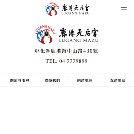
彰化縣鹿港鎮中山路430號
TEL. 04 7779899
關於管委會
聯絡我們
網站地圖
友站連結