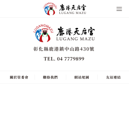
彰化縣鹿港鎮中山路430號
TEL. 04 7779899
關於管委會
聯絡我們
網站地圖
友站連結