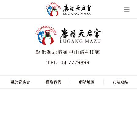
彰化縣鹿港鎮中山路430號
TEL. 04 7779899
關於管委會
聯絡我們
網站地圖
友站連結