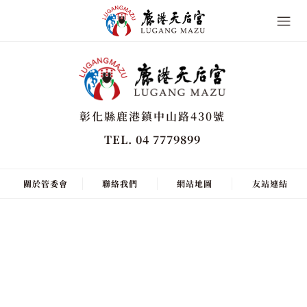
彰化縣鹿港鎮中山路430號
TEL. 04 7779899
關於管委會
聯絡我們
網站地圖
友站連結