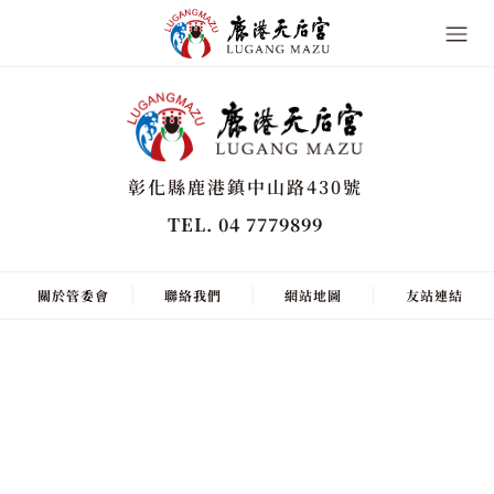
彰化縣鹿港鎮中山路430號
TEL. 04 7779899
關於管委會
聯絡我們
網站地圖
友站連結