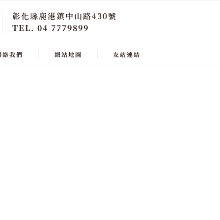
彰化縣鹿港鎮中山路430號
TEL. 04 7779899
聯絡我們
網站地圖
友站連結