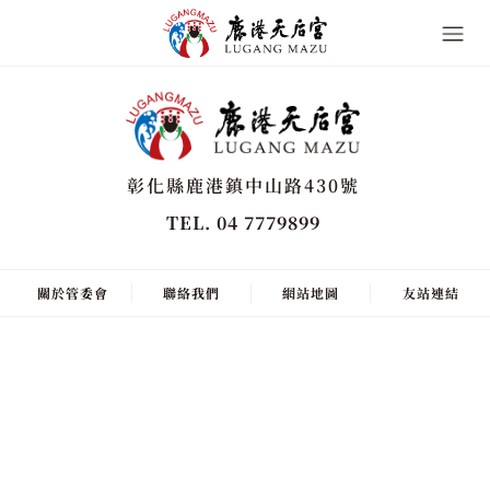
彰化縣鹿港鎮中山路430號
TEL. 04 7779899
關於管委會
聯絡我們
網站地圖
友站連結