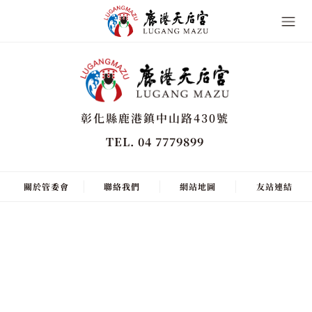
彰化縣鹿港鎮中山路430號
TEL. 04 7779899
關於管委會
聯絡我們
網站地圖
友站連結