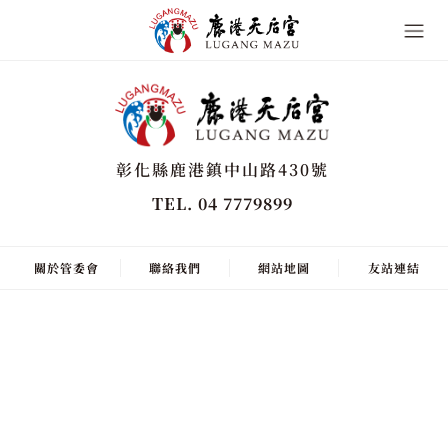
彰化縣鹿港鎮中山路430號
TEL. 04 7779899
關於管委會
聯絡我們
網站地圖
友站連結