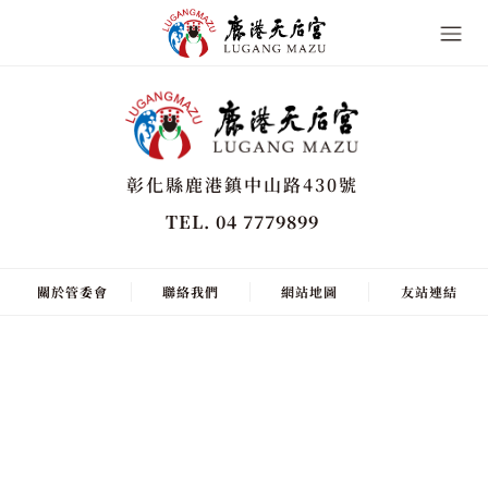
彰化縣鹿港鎮中山路430號
TEL. 04 7779899
關於管委會
聯絡我們
網站地圖
友站連結