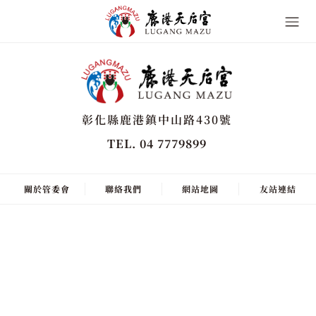
彰化縣鹿港鎮中山路430號
TEL. 04 7779899
關於管委會
聯絡我們
網站地圖
友站連結