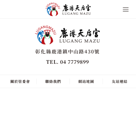
彰化縣鹿港鎮中山路430號
TEL. 04 7779899
關於管委會
聯絡我們
網站地圖
友站連結