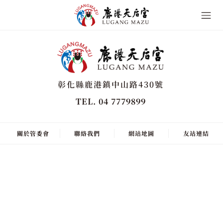
彰化縣鹿港鎮中山路430號
TEL. 04 7779899
關於管委會
聯絡我們
網站地圖
友站連結