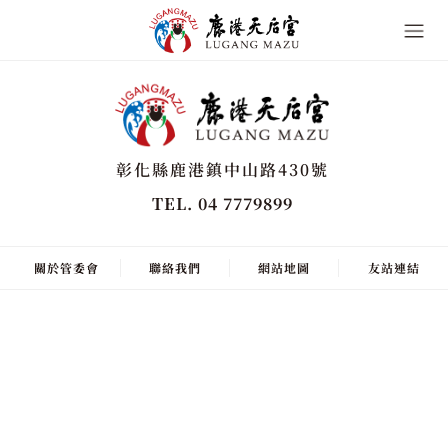
彰化縣鹿港鎮中山路430號
TEL. 04 7779899
關於管委會
聯絡我們
網站地圖
友站連結